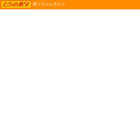
TORANOANA
虎々ちゃんネル☆