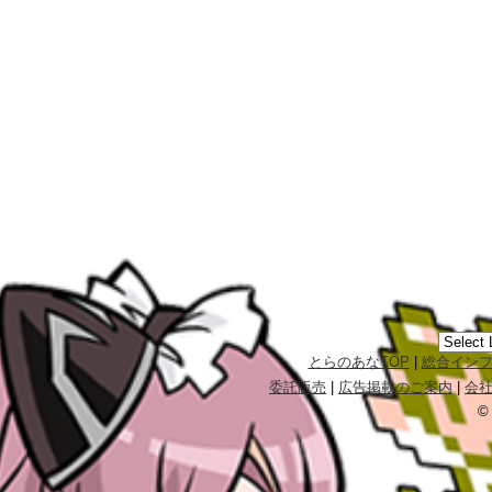
とらのあなTOP
|
総合イン
委託販売
|
広告掲載のご案内
|
会
©