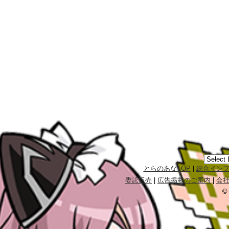
とらのあなTOP
|
総合イン
委託販売
|
広告掲載のご案内
|
会
©