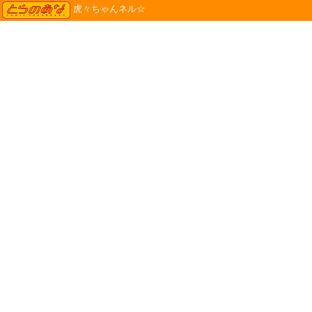
TORANOANA
虎々ちゃんネル☆