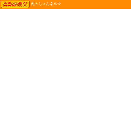
TORANOANA
虎々ちゃんネル☆