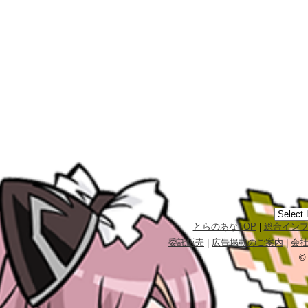
とらのあなTOP
|
総合イン
委託販売
|
広告掲載のご案内
|
会
©