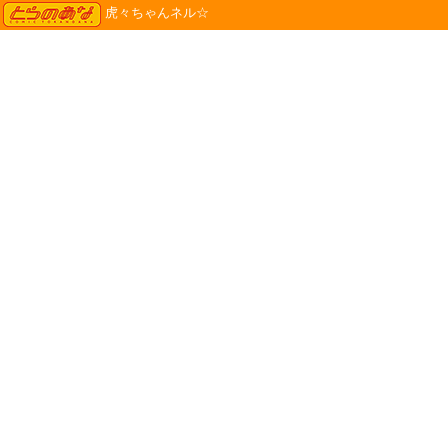
TORANOANA
虎々ちゃんネル☆