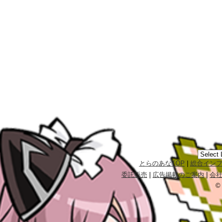
とらのあなTOP
|
総合イン
委託販売
|
広告掲載のご案内
|
会
©