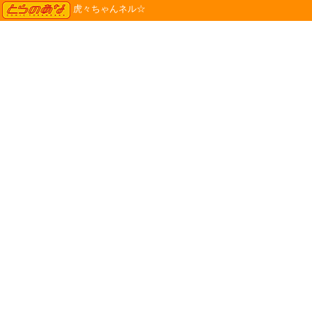
TORANOANA
虎々ちゃんネル☆