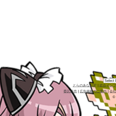
とらのあなTOP
|
総合イン
委託販売
|
広告掲載のご案内
|
会
©