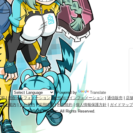
Powered by
Translate
OP
|
総合インフォメーション
|
女性向けインフォメーション
|
通信販売
|
店
載のご案内
|
会社案内
|
採用情報
|
利用規約
|
個人情報保護方針
|
ガイドマップ
© TORANOANA Inc, All Rights Reserved.