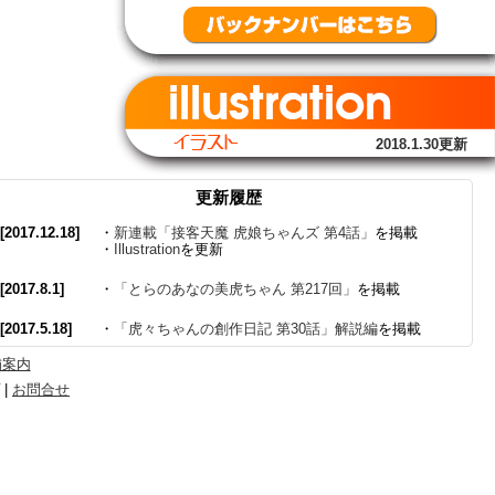
2018.1.30更新
更新履歴
[2017.12.18]
・
新連載「接客天魔 虎娘ちゃんズ 第4話」
を掲載
・
Illustration
を更新
[2017.8.1]
・
「とらのあなの美虎ちゃん 第217回」
を掲載
[2017.5.18]
・
「虎々ちゃんの創作日記 第30話」解説編
を掲載
舗案内
[2016.5.10]
・
新連載「接客天魔 虎娘ちゃんズ 第2話」
を掲載
・
Illustration
を更新
|
お問合せ
[2016.3.15]
・
新連載「接客天魔 虎娘ちゃんズ 第1話」
を掲載
・
Illustration
を更新
[2016.2.17]
・
「虎々ちゃんの創作日記 第29話」解説編
を掲載