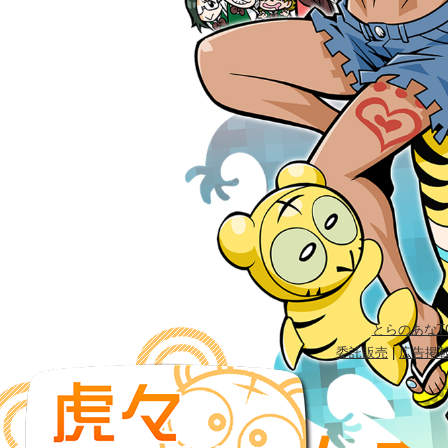
とらのあなT
委託販売
|
広告掲