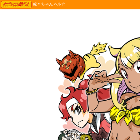
TORANOANA
虎々ちゃんネル☆