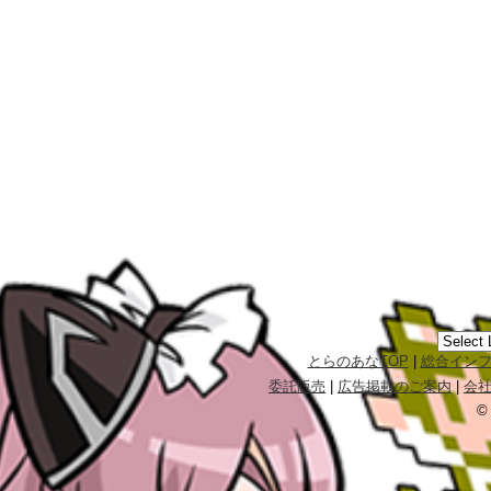
とらのあなTOP
|
総合イン
委託販売
|
広告掲載のご案内
|
会
©