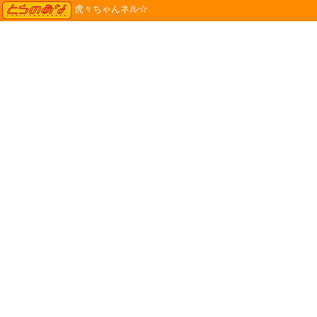
TORANOANA
虎々ちゃんネル☆