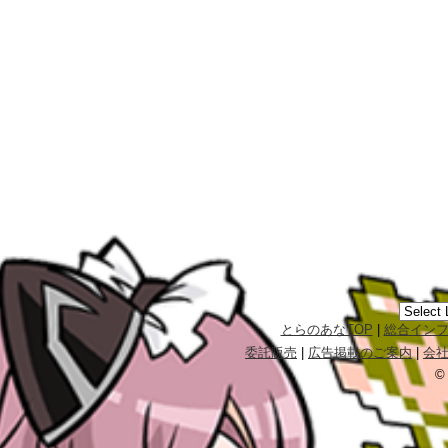
とらのあなTOP
|
総合イン
委託販売
|
広告掲載のご案内
|
会
©