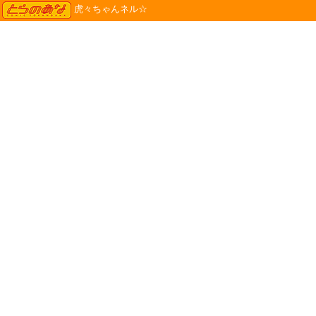
TORANOANA
虎々ちゃんネル☆