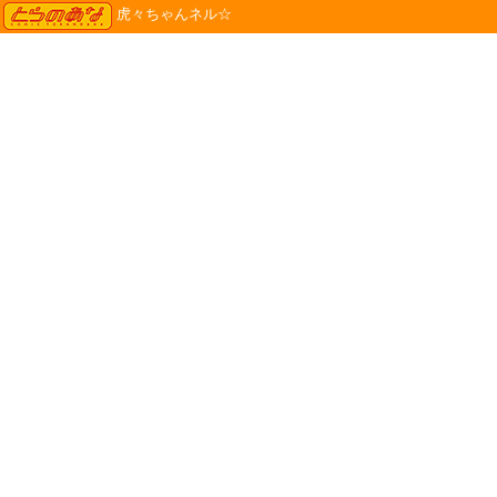
TORANOANA
虎々ちゃんネル☆