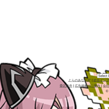
とらのあなTOP
|
総合イン
委託販売
|
広告掲載のご案内
|
会
©