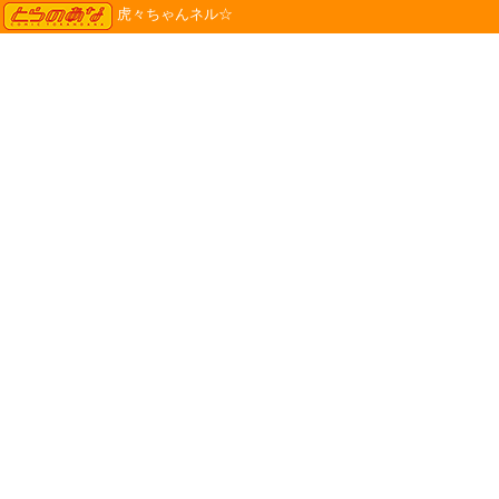
TORANOANA
虎々ちゃんネル☆