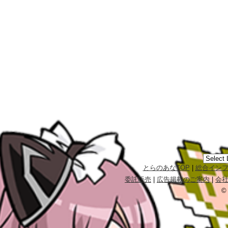
とらのあなTOP
|
総合イン
委託販売
|
広告掲載のご案内
|
会
©