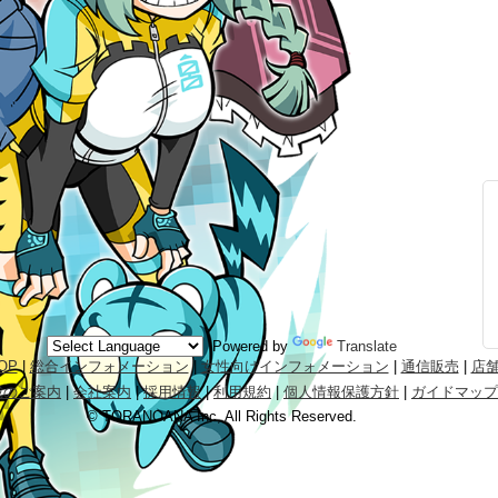
Powered by
Translate
OP
|
総合インフォメーション
|
女性向けインフォメーション
|
通信販売
|
店
載のご案内
|
会社案内
|
採用情報
|
利用規約
|
個人情報保護方針
|
ガイドマップ
© TORANOANA Inc, All Rights Reserved.