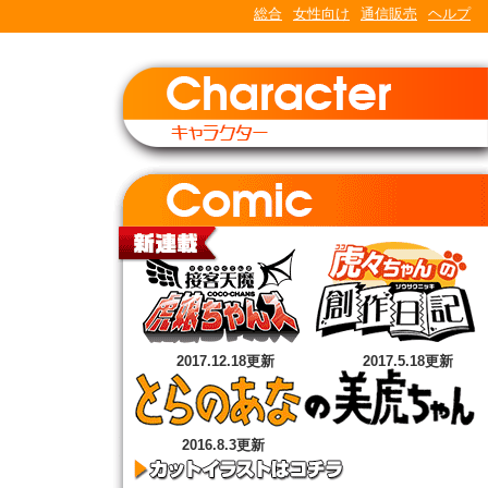
総合
女性向け
通信販売
ヘルプ
2017.12.18更新
2017.5.18更新
2016.8.3更新