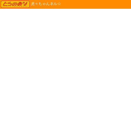
TORANOANA
虎々ちゃんネル☆