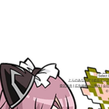
とらのあなTOP
|
総合イン
委託販売
|
広告掲載のご案内
|
会
©