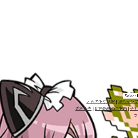
とらのあなTOP
|
総合イン
委託販売
|
広告掲載のご案内
|
会
©