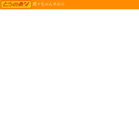
TORANOANA
虎々ちゃんネル☆