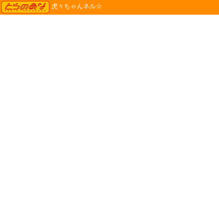
TORANOANA
虎々ちゃんネル☆