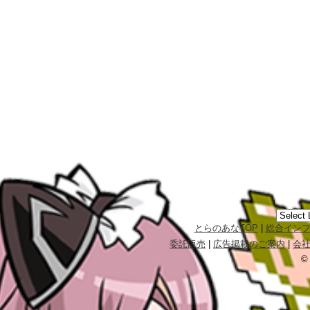
とらのあなTOP
|
総合イン
委託販売
|
広告掲載のご案内
|
会
©