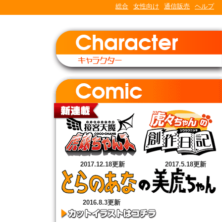
総合
女性向け
通信販売
ヘルプ
2017.12.18更新
2017.5.18更新
2016.8.3更新