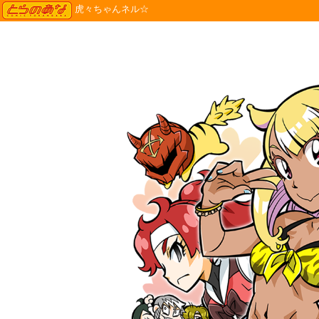
TORANOANA
虎々ちゃんネル☆