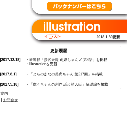
2018.1.30更新
更新履歴
[2017.12.18]
・
新連載「接客天魔 虎娘ちゃんズ 第4話」
を掲載
・
Illustration
を更新
[2017.8.1]
・
「とらのあなの美虎ちゃん 第217回」
を掲載
[2017.5.18]
・
「虎々ちゃんの創作日記 第30話」解説編
を掲載
舗案内
[2016.5.10]
・
新連載「接客天魔 虎娘ちゃんズ 第2話」
を掲載
・
Illustration
を更新
|
お問合せ
[2016.3.15]
・
新連載「接客天魔 虎娘ちゃんズ 第1話」
を掲載
・
Illustration
を更新
[2016.2.17]
・
「虎々ちゃんの創作日記 第29話」解説編
を掲載