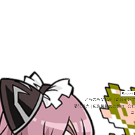
とらのあなTOP
|
総合イン
委託販売
|
広告掲載のご案内
|
会
©