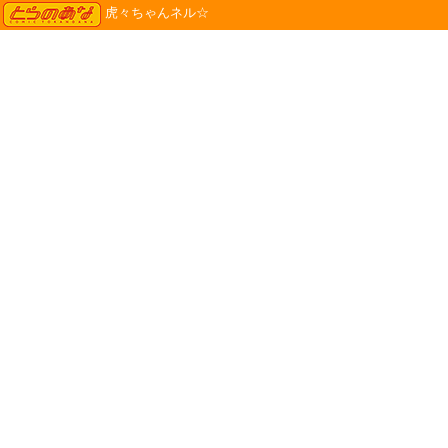
TORANOANA
虎々ちゃんネル☆