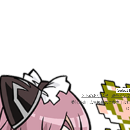
とらのあなTOP
|
総合イン
委託販売
|
広告掲載のご案内
|
会
©