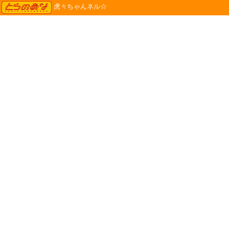
TORANOANA
虎々ちゃんネル☆