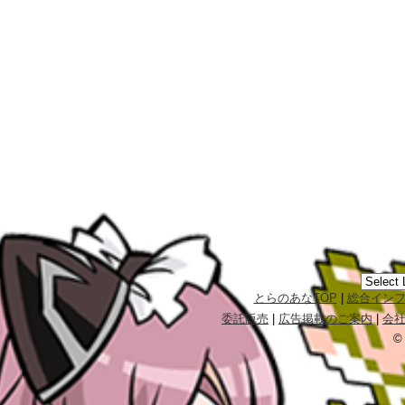
とらのあなTOP
|
総合イン
委託販売
|
広告掲載のご案内
|
会
©