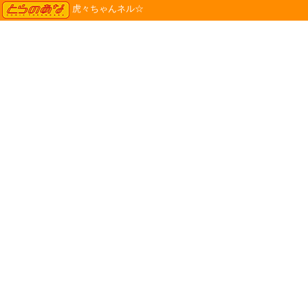
TORANOANA
虎々ちゃんネル☆