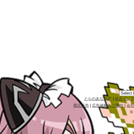
とらのあなTOP
|
総合イン
委託販売
|
広告掲載のご案内
|
会
©