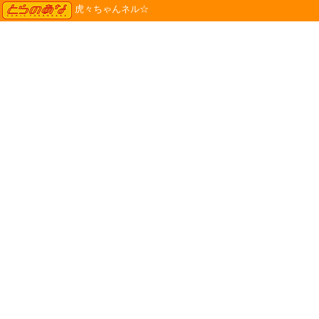
TORANOANA
虎々ちゃんネル☆