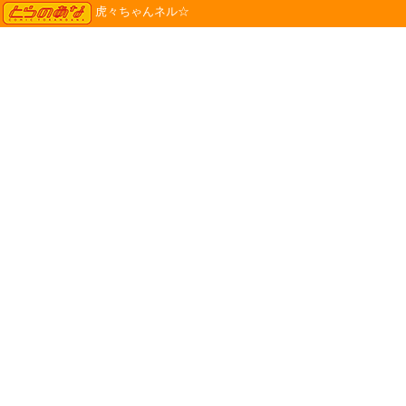
TORANOANA
虎々ちゃんネル☆