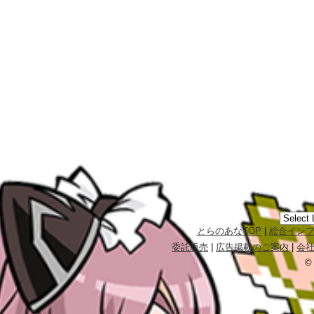
とらのあなTOP
|
総合イン
委託販売
|
広告掲載のご案内
|
会
©