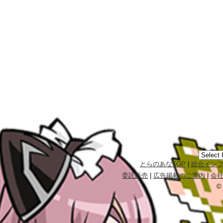
とらのあなTOP
|
総合イン
委託販売
|
広告掲載のご案内
|
会
©