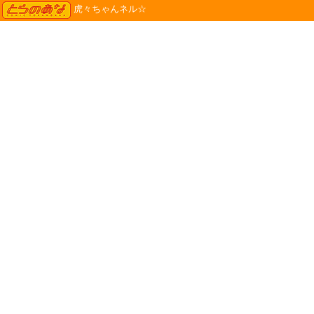
TORANOANA
虎々ちゃんネル☆