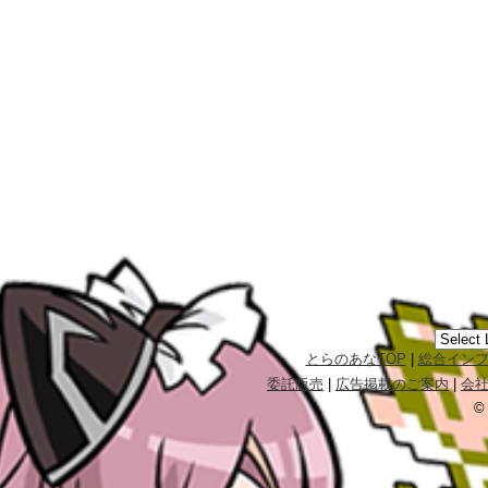
とらのあなTOP
|
総合イン
委託販売
|
広告掲載のご案内
|
会
©