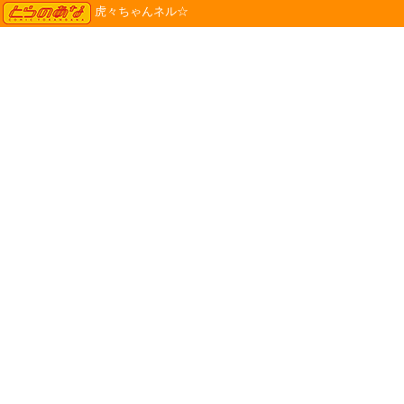
TORANOANA
虎々ちゃんネル☆