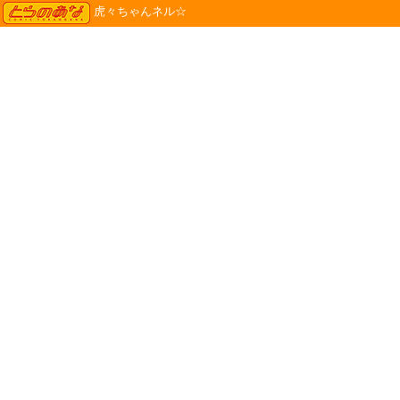
TORANOANA
虎々ちゃんネル☆