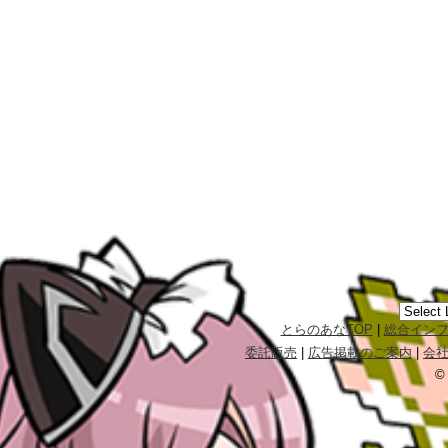
とらのあなTOP
|
総合イン
委託販売
|
広告掲載のご案内
|
会
©