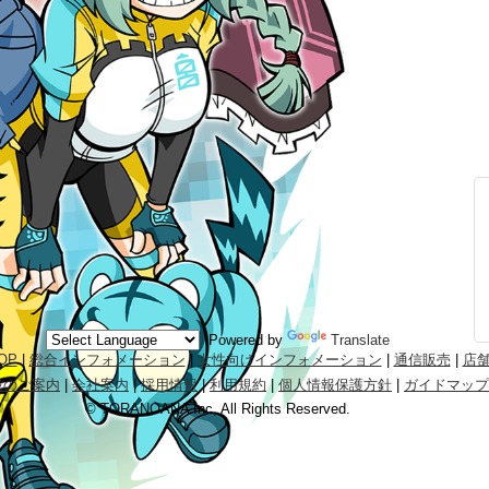
Powered by
Translate
OP
|
総合インフォメーション
|
女性向けインフォメーション
|
通信販売
|
店
載のご案内
|
会社案内
|
採用情報
|
利用規約
|
個人情報保護方針
|
ガイドマップ
© TORANOANA Inc, All Rights Reserved.