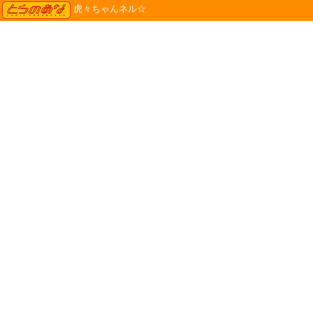
TORANOANA
虎々ちゃんネル☆