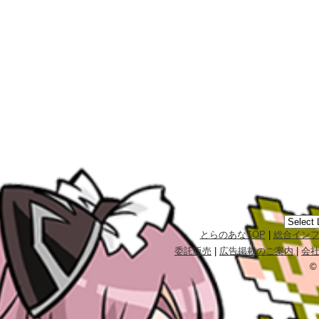
とらのあなTOP
|
総合イン
委託販売
|
広告掲載のご案内
|
会
©