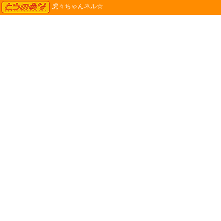
TORANOANA
虎々ちゃんネル☆