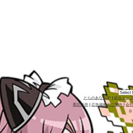
とらのあなTOP
|
総合イン
委託販売
|
広告掲載のご案内
|
会
©