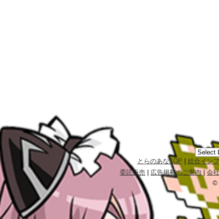
とらのあなTOP
|
総合イン
委託販売
|
広告掲載のご案内
|
会
©