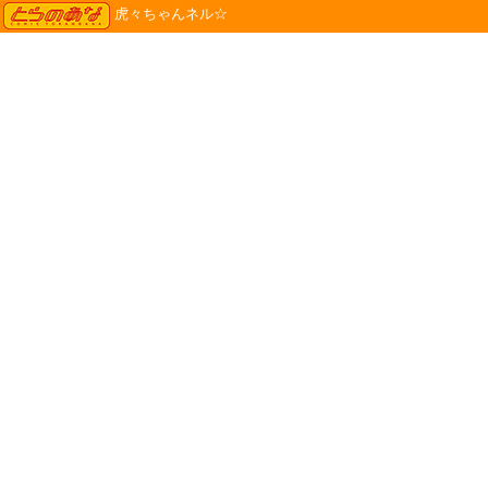
TORANOANA
虎々ちゃんネル☆